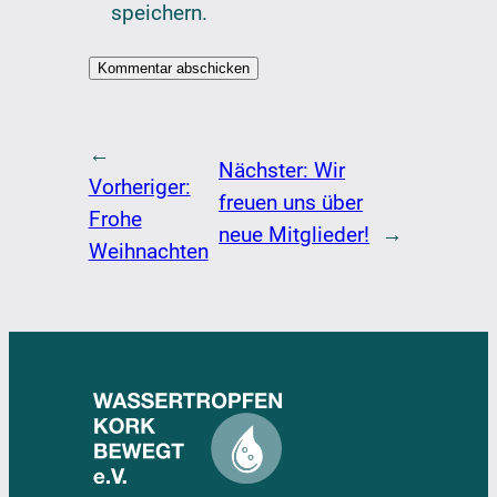
speichern.
←
Nächster:
Wir
Vorheriger:
freuen uns über
Frohe
neue Mitglieder!
→
Weihnachten